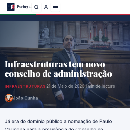
Skip
Portugal
to
the
content
Infraestruturas tem novo
conselho de administração
·
21 de Maio de 2026
·
1 min de lecture
INFRAESTRUTURAS
João Cunha
Já era do domínio público a nomeação de Paulo
Carmona para a presidência do Conselho de