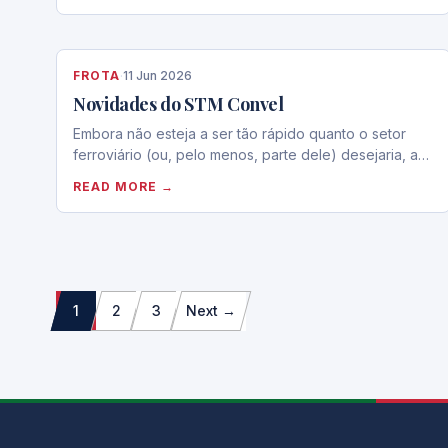
FROTA
·
11 Jun 2026
Novidades do STM Convel
Embora não esteja a ser tão rápido quanto o setor
ferroviário (ou, pelo menos, parte dele) desejaria, a…
READ MORE →
Paginação
1
2
3
Next →
dos
conteúdos