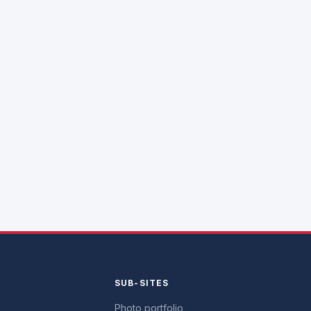
Y
SUB-SITES
Photo portfolio