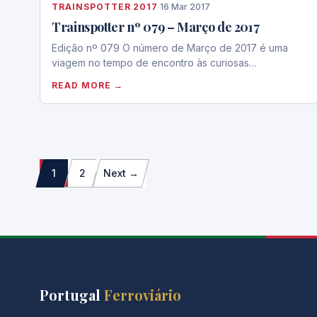
TRAINSPOTTER 2017
·
16 Mar 2017
Trainspotter nº 079 – Março de 2017
Edição nº 079 O número de Março de 2017 é uma
viagem no tempo de encontro às curiosas…
READ MORE →
Paginação
1
2
Next →
dos
conteúdos
Portugal
Ferroviário