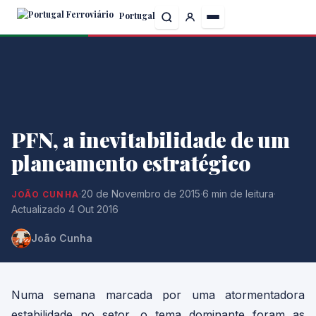
Skip
Portugal
to
the
content
PFN, a inevitabilidade de um
planeamento estratégico
·
20 de Novembro de 2015
·
6 min de leitura
·
JOÃO CUNHA
Actualizado 4 Out 2016
João Cunha
Numa semana marcada por uma atormentadora
estabilidade no setor, o tema dominante foram as