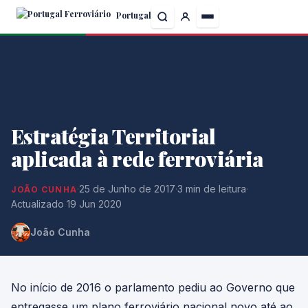
Skip
Portugal
to
the
content
Estratégia Territorial
aplicada à rede ferroviária
·
25 de Junho de 2017
·
3 min de leitura
·
JOÃO CUNHA
Actualizado 19 Jun 2020
João Cunha
No início de 2016 o parlamento pediu ao Governo que
entregasse um plano ferroviário nacional novo até ao