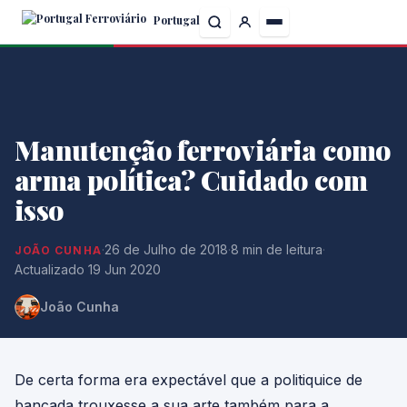
Skip
Portugal
to
the
content
Manutenção ferroviária como
arma política? Cuidado com
isso
·
26 de Julho de 2018
·
8 min de leitura
·
JOÃO CUNHA
Actualizado 19 Jun 2020
João Cunha
De certa forma era expectável que a politiquice de
bancada trouxesse a sua arte também para a