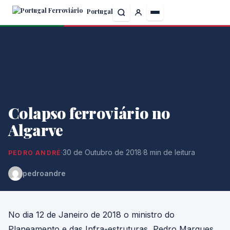
Skip
Portugal
to
the
content
Colapso ferroviário no
Algarve
·
30 de Outubro de 2018
·
8 min de leitura
PEDRO ANDRÉ
pedroandre
No dia 12 de Janeiro de 2018 o ministro do
Planeamento e das Infra-estruturas, Pedro Marques,