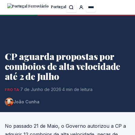
Skip
Portugal
to
the
content
CP aguarda propostas por
comboios de alta velocidade
até 2 de Julho
·
7 de Junho de 2026
·
4 min de leitura
FROTA
João Cunha
No passado 21 de Maio, o Governo autorizou a CP a
adquirir 12 comboios de alta velocidade, peças de