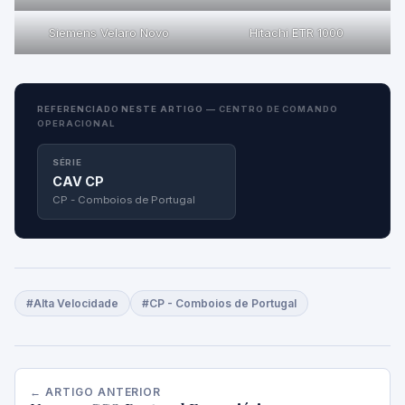
Siemens Velaro Novo
Hitachi ETR 1000
REFERENCIADO NESTE ARTIGO —
CENTRO DE COMANDO
OPERACIONAL
SÉRIE
CAV CP
CP - Comboios de Portugal
#Alta Velocidade
#CP - Comboios de Portugal
← ARTIGO ANTERIOR