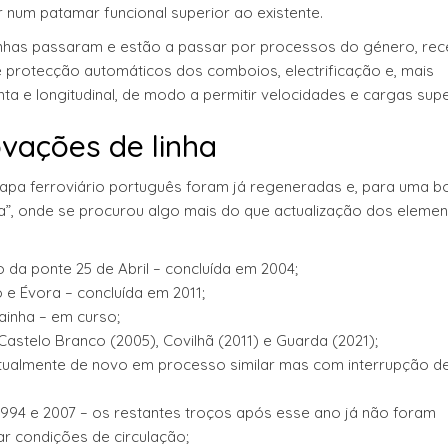
ar num patamar funcional superior ao existente.
linhas passaram e estão a passar por processos do género, re
e protecção automáticos dos comboios, electrificação e, mais
a e longitudinal, de modo a permitir velocidades e cargas supe
ações de linha
apa ferroviário português foram já regeneradas e, para uma b
a”, onde se procurou algo mais do que actualização dos eleme
ão da ponte 25 de Abril – concluída em 2004;
o e Évora – concluída em 2011;
ainha – em curso;
Castelo Branco (2005), Covilhã (2011) e Guarda (2021);
 actualmente de novo em processo similar mas com interrupção d
 1994 e 2007 – os restantes troços após esse ano já não foram
r condições de circulação;