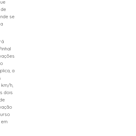
que
 de
onde se
da
rá
Pinhal
ovações
 o
lica, a
s
 km/h,
s dois
 de
ovação
curso
o em