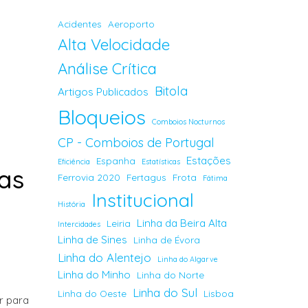
Acidentes
Aeroporto
Alta Velocidade
Análise Crítica
Bitola
Artigos Publicados
Bloqueios
Comboios Nocturnos
CP - Comboios de Portugal
Estações
Espanha
Eficiência
Estatísticas
as
Ferrovia 2020
Fertagus
Frota
Fátima
Institucional
História
Linha da Beira Alta
Leiria
Intercidades
Linha de Sines
Linha de Évora
Linha do Alentejo
Linha do Algarve
Linha do Minho
Linha do Norte
Linha do Sul
Linha do Oeste
Lisboa
r para