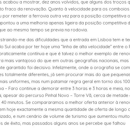
s acabou a mostrar, dez anos volvidos, que alguns dos troços 
nto fraco da renovação. Quanto à velocidade para os comboios
 por remeter a ferrovia outra vez para a posição competitiva 
pontou a uma melhoria apenas ligeira da posição competitiva 
o que ao mesmo tempo se previa na rodovia.
bstraindo-me das dificuldades que a entrada em Lisboa tem e te
o Sul acaba por ter hoje uma “linha de alta velocidade” entre o 
 praticamente contínua e que é talvez o melhor exemplo de ren
 era mais vantajoso do que em outras geografias nacionais, mas
garantido foi decisivo. Infelizmente, onde a orografia se comp
ões totalmente diferentes, já sem procurar mais do que pequena
mais uniformes, mas num patamar regra geral em torno dos 100
oa – Faro continue a demorar entre 3 horas e 3 horas e meia, no
, apesar do percurso Pinhal Novo – Torre Vã, cerca de metade
de 40 minutos. Se compararamos a melhor oferta anterior à ren
Sul tem hoje exactamente a mesma quantidade de oferta de longo 
alizado, e num cenário de volume de turismo que aumentou muit
s de êxito, mas passados alguns anos se percebe que falhou