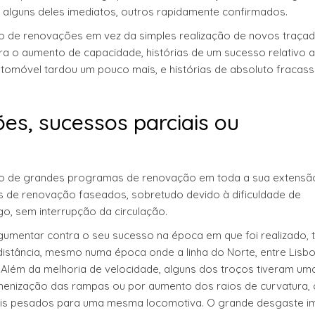
– alguns deles imediatos, outros rapidamente confirmados.
ipo de renovações em vez da simples realização de novos traça
ra o aumento de capacidade, histórias de um sucesso relativo a
tomóvel tardou um pouco mais, e histórias de absoluto fracas
es, sucessos parciais ou
jecto de grandes programas de renovação em toda a sua extensã
as de renovação faseados, sobretudo devido à dificuldade de
go, sem interrupção da circulação.
l argumentar contra o seu sucesso na época em que foi realizado,
distância, mesmo numa época onde a linha do Norte, entre Lisb
 Além da melhoria de velocidade, alguns dos troços tiveram um
 amenização das rampas ou por aumento dos raios de curvatura,
ais pesados para uma mesma locomotiva. O grande desgaste i