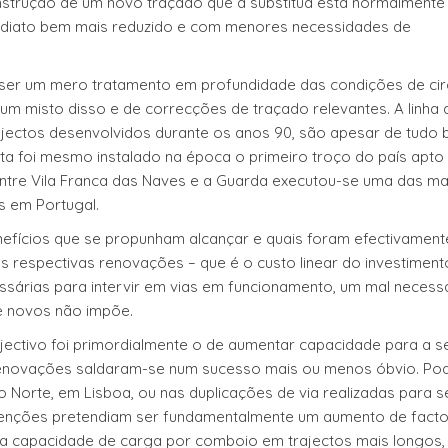
nstrução de um novo traçado que a substitua está normalmente
ediato bem mais reduzido e com menores necessidades de
 ser um mero tratamento em profundidade das condições de ci
m misto disso e de correcções de traçado relevantes. A linha 
 projectos desenvolvidos durante os anos 90, são apesar de tudo
ta foi mesmo instalado na época o primeiro troço do país apto 
 entre Vila Franca das Naves e a Guarda executou-se uma das ma
s em Portugal.
nefícios que se propunham alcançar e quais foram efectivament
s respectivas renovações – que é o custo linear do investiment
sárias para intervir em vias em funcionamento, um mal necess
nte novos não impõe.
bjectivo foi primordialmente o de aumentar capacidade para a s
renovações saldaram-se num sucesso mais ou menos óbvio. P
do Norte, em Lisboa, ou nas duplicações de via realizadas para s
venções pretendiam ser fundamentalmente um aumento de fact
e a capacidade de carga por comboio em trajectos mais longos,