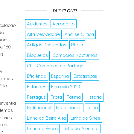
TAG CLOUD
Acidentes
Aeroporto
rculação
do
Alta Velocidade
Análise Crítica
 bons
Artigos Publicados
Bitola
a 160
is
Bloqueios
Comboios Nocturnos
CP - Comboios de Portugal
e
Eficiência
Espanha
Estatísticas
o, mas
ário
Estações
Ferrovia 2020
Fertagus
Frota
Fátima
História
erventia
Institucional
Intercidades
Leiria
odemos
erviço
Linha da Beira Alta
Linha de Sines
ores
Linha de Évora
Linha do Alentejo
 o