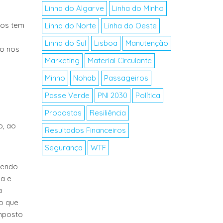
Linha do Algarve
Linha do Minho
dos tem
Linha do Norte
Linha do Oeste
Linha do Sul
Lisboa
Manutenção
so nos
Marketing
Material Circulante
Minho
Nohab
Passageiros
Passe Verde
PNI 2030
Política
Propostas
Resiliência
o, ao
Resultados Financeiros
Segurança
WTF
 tendo
oa e
a
 o que
mposto