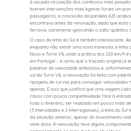
à via pela circulação dos comboios mais pesado
tiveram intervenções mais ligeiras foram um po
passageiros, a conclusão da paralela A25 acabou
encontrava antes da renovação, dado que esta a
ferrovia, claramente ignorando o salto quântic
O caso da linha do Sul é também interessante. A
enquanto não existir uma nova travessia, a linha d
Novo e Torre Vã, onde a prática dos 220 km/h é
em Portugal – é certo que o traçado original já
patamar de velocidade ambicioso e uniformemente 
sul da Torre Vã, a renovação foi feita com padr
ripagens de curvas para conseguir velocidades 
apenas. É isso que justifica que uma viagem Lisb
casos com pouca competitividade face à entrada
todo o itinerário, ser realizado em pouco mais 
(3 Intercidades e 2 Interregionais), a linha do 
da situação anterior, apesar do investimento re
vinte anos. A renovação teve alguns componente