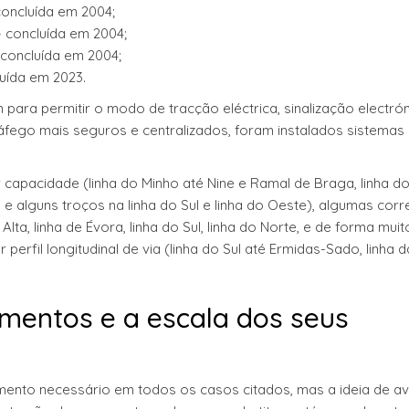
concluída em 2004;
– concluída em 2004;
 concluída em 2004;
luída em 2023.
ara permitir o modo de tracção eléctrica, sinalização electrón
áfego mais seguros e centralizados, foram instalados sistemas
r capacidade (linha do Minho até Nine e Ramal de Braga, linha d
a e alguns troços na linha do Sul e linha do Oeste), algumas cor
lta, linha de Évora, linha do Sul, linha do Norte, e de forma muit
perfil longitudinal de via (linha do Sul até Ermidas-Sado, linha d
mentos e a escala dos seus
mento necessário em todos os casos citados, mas a ideia de a