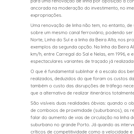
para uma renovação de linha por oposição à co
ancorada na moderação do investimento, no im
expropriações.
Uma renovação de linha não tem, no entanto, de
sobre um mesmo canal ferroviário, podendo ser u
Norte, Linha do Sul e a linha da Beira Alta, nos
exemplos da segunda opção. Na linha da Beira Al
km/h, entre Carregal do Sal e Nelas, em 1996, e
espectaculares variantes de traçado já realizada
O que é fundamental sublinhar é a escala dos be
realizados, deduzidos do que foram os custos da
também o custo das disrupções de tráfego neces
que a alternativa de realizar itinerários totalme
São visíveis duas realidades óbvias: quando o o
de comboios de proximidade (suburbanos), as 
falar do aumento de vias de circulação na linha 
suburbano no grande Porto. Já quando as inter
críticos de competitividade como a velocidade 