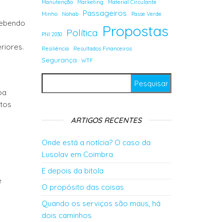
Manutenção
Marketing
Material Circulante
Passageiros
Minho
Nohab
Passe Verde
cebendo
Propostas
Política
PNI 2030
riores.
Resiliência
Resultados Financeiros
Segurança
WTF
Pesquisar por:
oa
ntos
ARTIGOS RECENTES
Onde está a notícia? O caso da
Lusolav em Coimbra
E depois da bitola
e
O propósito das coisas
Quando os serviços são maus, há
dois caminhos