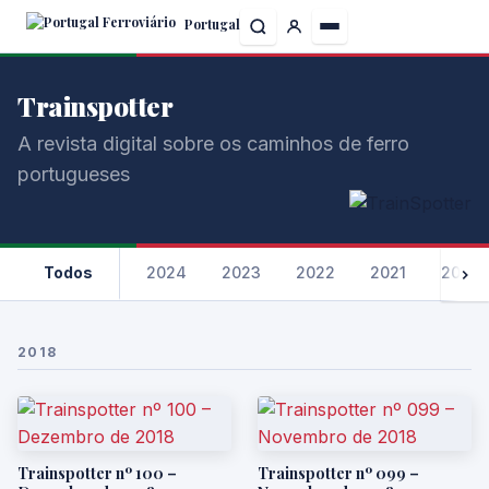
Skip
Portugal
to
the
content
Trainspotter
A revista digital sobre os caminhos de ferro
portugueses
Todos
2024
2023
2022
2021
2020
2018
Trainspotter nº 100 –
Trainspotter nº 099 –