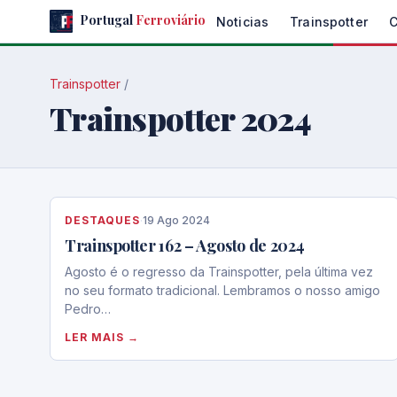
Skip
Portugal
Ferroviário
Noticias
Trainspotter
to
the
content
Trainspotter
/
Trainspotter 2024
DESTAQUES
·
19 Ago 2024
Trainspotter 162 – Agosto de 2024
Agosto é o regresso da Trainspotter, pela última vez
no seu formato tradicional. Lembramos o nosso amigo
Pedro…
LER MAIS →