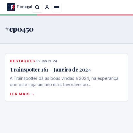
Skip
Portugal
to
the
content
#cp0450
DESTAQUES
·
16 Jan 2024
Trainspotter 161 – Janeiro de 2024
A Trainspotter dá as boas vindas a 2024, na esperança
que este seja um ano mais favorável ao…
LER MAIS →