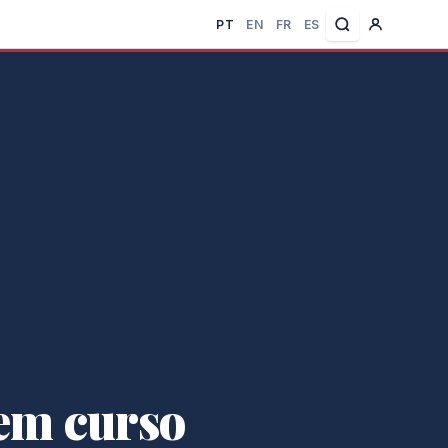
PT
EN
FR
ES
 em curso