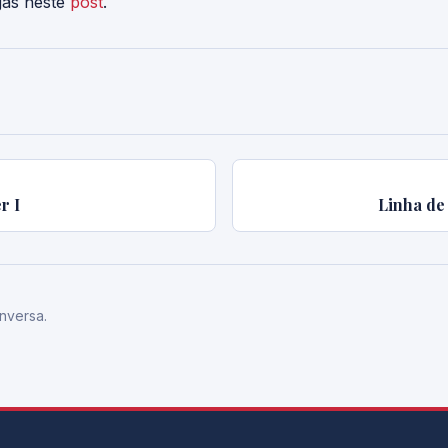
gas neste
post
.
r I
Linha de
nversa.