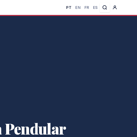
PT
EN
FR
ES
a Pendular