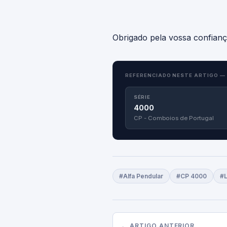
Obrigado pela vossa confian
REFERENCIADO NESTE ARTIGO —
SÉRIE
4000
CP - Comboios de Portugal
#Alfa Pendular
#CP 4000
#L
← ARTIGO ANTERIOR