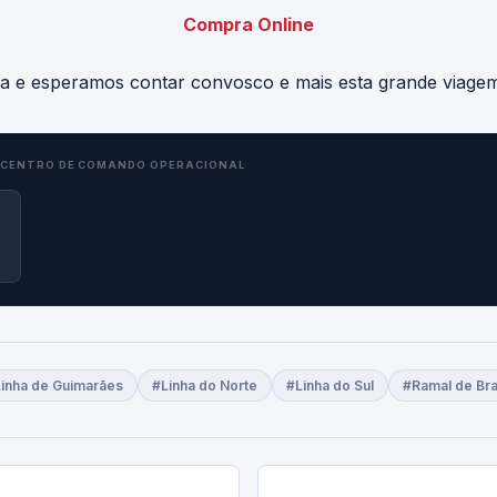
Compra Online
ça e esperamos contar convosco e mais esta grande viagem
CENTRO DE COMANDO OPERACIONAL
inha de Guimarães
#Linha do Norte
#Linha do Sul
#Ramal de Br