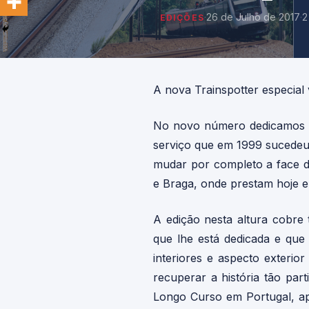
·
26 de Julho de 2017
·
2
EDIÇÕES
A nova Trainspotter especial 
No novo número dedicamos a 
serviço que em 1999 sucedeu
mudar por completo a face d
e Braga, onde prestam hoje em
A edição nesta altura cobre
que lhe está dedicada e que
interiores e aspecto exteri
recuperar a história tão par
Longo Curso em Portugal, ap