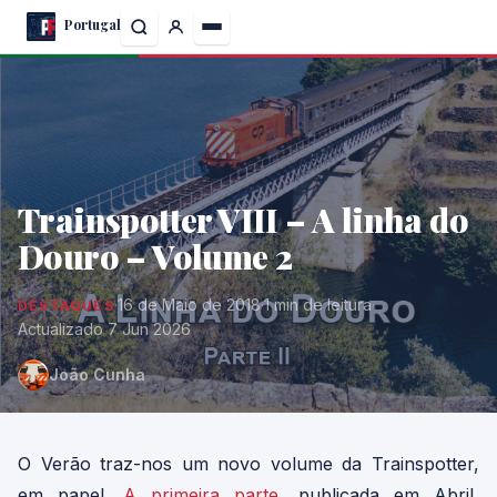
Skip
Portugal
to
the
content
Trainspotter VIII – A linha do
Douro – Volume 2
·
16 de Maio de 2018
·
1 min de leitura
·
DESTAQUES
Actualizado 7 Jun 2026
João Cunha
O Verão traz-nos um novo volume da Trainspotter,
em papel.
A primeira parte
, publicada em Abril,