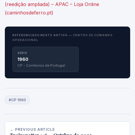
(reedição ampliada) – APAC – Loja Online
(caminhosdeferro.pt)
REFERENCIADO NESTE ARTIGO —
CENTRO DE COMANDO
OPERACIONAL
SÉRIE
1960
CP - Comboios de Portugal
#CP 1960
← PREVIOUS ARTICLE