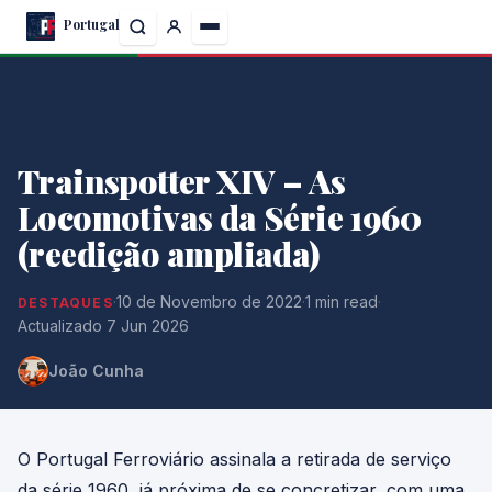
Skip
Portugal
to
the
content
Trainspotter XIV – As
Locomotivas da Série 1960
(reedição ampliada)
·
10 de Novembro de 2022
·
1 min read
·
DESTAQUES
Actualizado 7 Jun 2026
João Cunha
O Portugal Ferroviário assinala a retirada de serviço
da série 1960, já próxima de se concretizar, com uma