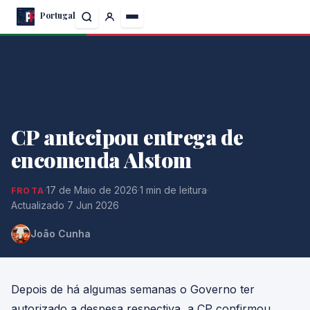
Skip
Portugal
to
the
content
CP antecipou entrega de
encomenda Alstom
·
17 de Maio de 2026
·
1 min de leitura
·
FROTA
Actualizado 7 Jun 2026
João Cunha
Depois de há algumas semanas o Governo ter
autorizado a despesa respectiva, a CP confirmou