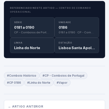
REFERENCIADO NESTE ARTIGO —
CENTRO DE COMANDO
OPERACIONAL
SÉRIE
UNIDADE
0181 a 0190
0186
CP - Comboios de Portugal
0181 a 0190 · CP - Comboios de Portugal
LINHA
ESTAÇÃO
Linha do Norte
Lisboa Santa Apolónia
#Comboio Histórico
#CP - Comboios de Portugal
#CP 0186
#Linha do Norte
#Vapor
← ARTIGO ANTERIOR