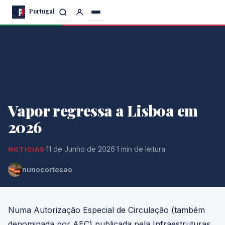
Skip
Portugal
to
the
content
Vapor regressa a Lisboa em
2026
·
11 de Junho de 2026
·
1 min de leitura
NOTICIAS
nunocortesao
Numa Autorização Especial de Circulação (também
denominada por AEC) publicada pela Infraestruturas