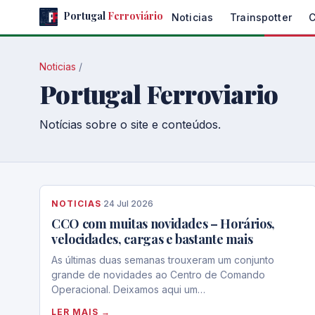
Skip
Portugal
Ferroviário
Noticias
Trainspotter
to
the
content
Noticias
/
Portugal Ferroviario
Notícias sobre o site e conteúdos.
NOTICIAS
·
24 Jul 2026
CCO com muitas novidades – Horários,
velocidades, cargas e bastante mais
As últimas duas semanas trouxeram um conjunto
grande de novidades ao Centro de Comando
Operacional. Deixamos aqui um…
LER MAIS →