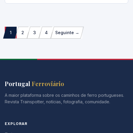
Paginação
1
2
3
4
Seguinte →
dos
conteúdos
Portugal
Ferroviário
A maior plataforma sobre os caminhos de ferro portugueses.
Revista Trainspotter, notícias, fotografia, comunidade.
EXPLORAR