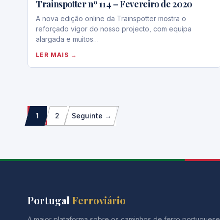
Trainspotter nº 114 – Fevereiro de 2020
A nova edição online da Trainspotter mostra o
reforçado vigor do nosso projecto, com equipa
alargada e muitos…
LER MAIS →
Paginação
1
2
Seguinte →
dos
conteúdos
Portugal
Ferroviário
A maior plataforma sobre os caminhos de ferro portuguese