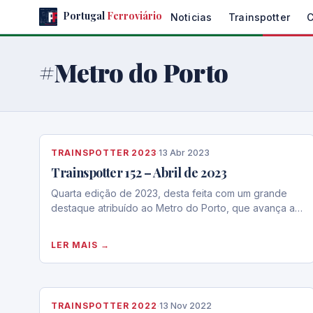
Skip
Portugal
Ferroviário
Noticias
Trainspotter
to
the
content
#Metro do Porto
TRAINSPOTTER 2023
·
13 Abr 2023
Trainspotter 152 – Abril de 2023
Quarta edição de 2023, desta feita com um grande
destaque atribuído ao Metro do Porto, que avança a…
LER MAIS →
TRAINSPOTTER 2022
·
13 Nov 2022