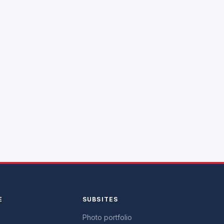
E
SUBSITES
Photo portfolio