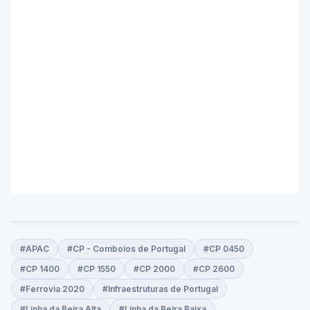
#APAC
#CP - Comboios de Portugal
#CP 0450
#CP 1400
#CP 1550
#CP 2000
#CP 2600
#Ferrovia 2020
#Infraestruturas de Portugal
#Linha da Beira Alta
#Linha da Beira Baixa