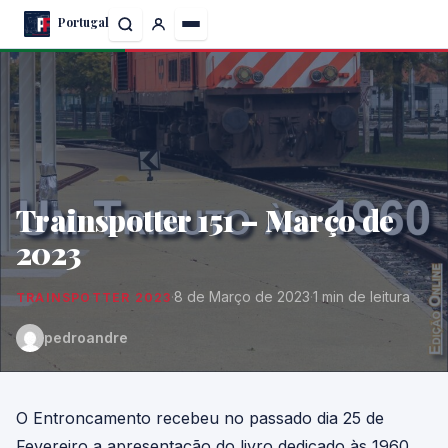
Skip
Portugal
to
the
content
Trainspotter 151 – Março de
2023
·
8 de Março de 2023
·
1 min de leitura
TRAINSPOTTER 2023
pedroandre
O Entroncamento recebeu no passado dia 25 de
Fevereiro a apresentação do livro dedicado às 1960,