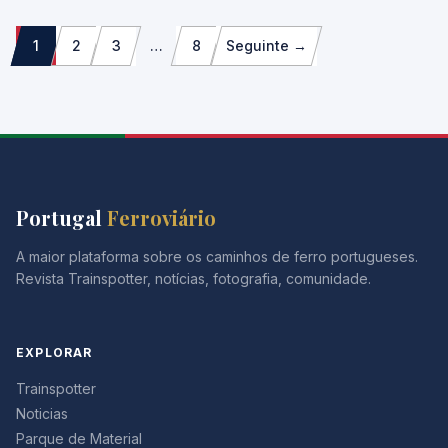
Paginação
1
2
3
…
8
Seguinte →
dos
conteúdos
Portugal
Ferroviário
A maior plataforma sobre os caminhos de ferro portugueses.
Revista Trainspotter, notícias, fotografia, comunidade.
EXPLORAR
Trainspotter
Noticias
Parque de Material