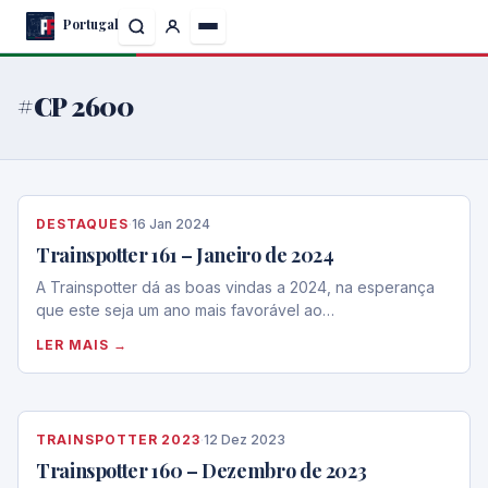
Skip
Portugal
to
the
content
#CP 2600
DESTAQUES
·
16 Jan 2024
Trainspotter 161 – Janeiro de 2024
A Trainspotter dá as boas vindas a 2024, na esperança
que este seja um ano mais favorável ao…
LER MAIS →
TRAINSPOTTER 2023
·
12 Dez 2023
Trainspotter 160 – Dezembro de 2023