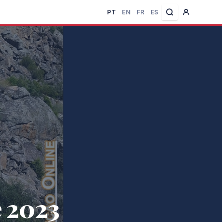
PT
EN
FR
ES
e 2023