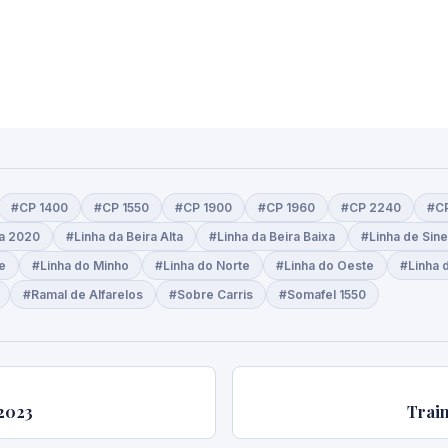
#CP 1400
#CP 1550
#CP 1900
#CP 1960
#CP 2240
#C
ia 2020
#Linha da Beira Alta
#Linha da Beira Baixa
#Linha de Sin
e
#Linha do Minho
#Linha do Norte
#Linha do Oeste
#Linha 
#Ramal de Alfarelos
#Sobre Carris
#Somafel 1550
 2023
Train