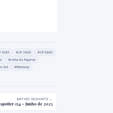
P 2550
#CP 2600
#CP 5600
es
#Linha do Algarve
do Sul
#Medway
ARTIGO SEGUINTE →
spotter 154 – Junho de 2023