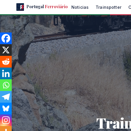
Skip
Portugal
Ferroviário
Noticias
Trainspotter
to
the
content
Train