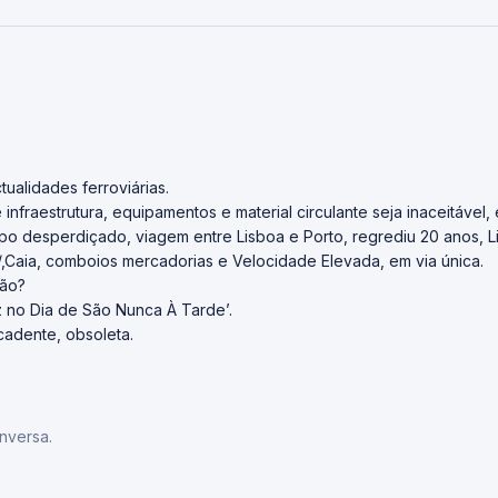
tualidades ferroviárias.
nfraestrutura, equipamentos e material circulante seja inaceitável, 
po desperdiçado, viagem entre Lisboa e Porto, regrediu 20 anos, Lin
/,Caia, comboios mercadorias e Velocidade Elevada, em via única.
rão?
z no Dia de São Nunca À Tarde’.
cadente, obsoleta.
nversa.