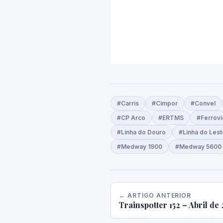
#Carris
#Cimpor
#Convel
#CP Arco
#ERTMS
#Ferrov
#Linha do Douro
#Linha do Lest
#Medway 1900
#Medway 5600
← ARTIGO ANTERIOR
Trainspotter 152 – Abril de