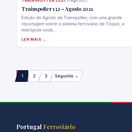
TRAINSPOTTER 2021
·
11 Ago 2021
Trainspotter 132 – Agosto 2021
Edição de Agosto da Trainspotter, com uma grande
reportagem sobre o sistema ferroviário de Tóquio, a
metrópole onde…
LER MAIS →
Paginação
1
2
3
Seguinte →
dos
conteúdos
Portugal
Ferroviário