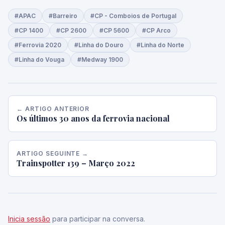
#APAC
#Barreiro
#CP - Comboios de Portugal
#CP 1400
#CP 2600
#CP 5600
#CP Arco
#Ferrovia 2020
#Linha do Douro
#Linha do Norte
#Linha do Vouga
#Medway 1900
← ARTIGO ANTERIOR
Os últimos 30 anos da ferrovia nacional
ARTIGO SEGUINTE →
Trainspotter 139 – Março 2022
Inicia sessão
para participar na conversa.