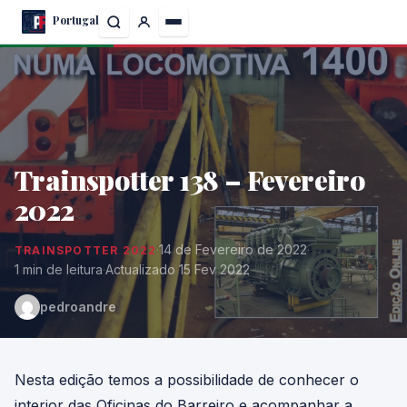
Skip
Portugal
to
the
content
Trainspotter 138 – Fevereiro
2022
·
14 de Fevereiro de 2022
·
TRAINSPOTTER 2022
1 min de leitura
·
Actualizado 15 Fev 2022
pedroandre
Nesta edição temos a possibilidade de conhecer o
interior das Oficinas do Barreiro e acompanhar a