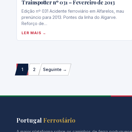
Trainspotter nº 031 – Fevereiro de 2013
Edição nº 031 Acidente ferroviário em Alfarelos, mau
prenúncio para 2013. Pontes da linha do Algarve.
Reforço de…
LER MAIS →
Paginação
1
2
Seguinte →
dos
conteúdos
Portugal
Ferroviário
A maior plataforma sobre os caminhos de ferro portuguese