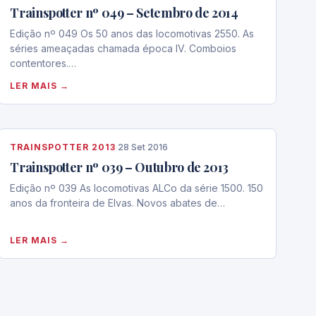
Trainspotter nº 049 – Setembro de 2014
Edição nº 049 Os 50 anos das locomotivas 2550. As
séries ameaçadas chamada época IV. Comboios
contentores.
http://portugalferroviario.net/wordpress/wp-
LER MAIS →
content/uploads/2015/11/2014-09.pdf
TRAINSPOTTER 2013
·
28 Set 2016
Trainspotter nº 039 – Outubro de 2013
Edição nº 039 As locomotivas ALCo da série 1500. 150
anos da fronteira de Elvas. Novos abates de…
LER MAIS →