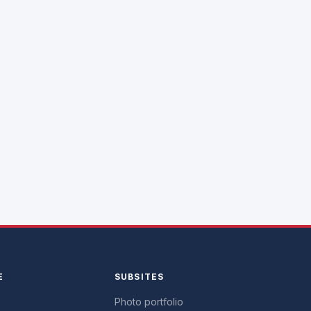
E
SUBSITES
Photo portfolio