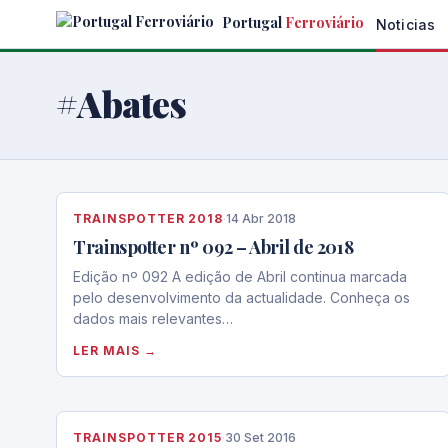
Skip
Portugal
Ferroviário
Noticias
to
the
content
#Abates
TRAINSPOTTER 2018
·
14 Abr 2018
Trainspotter nº 092 – Abril de 2018
Edição nº 092 A edição de Abril continua marcada
pelo desenvolvimento da actualidade. Conheça os
dados mais relevantes…
LER MAIS →
TRAINSPOTTER 2015
·
30 Set 2016