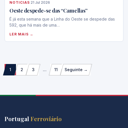
NOTICIAS
·
21 Jul 2026
Oeste despede-se das “Camellas”
É já esta semana que a Linha do Oeste se despede das
592, que há mais de uma…
LER MAIS →
Paginação
1
2
3
…
11
Seguinte →
dos
conteúdos
Portugal
Ferroviário