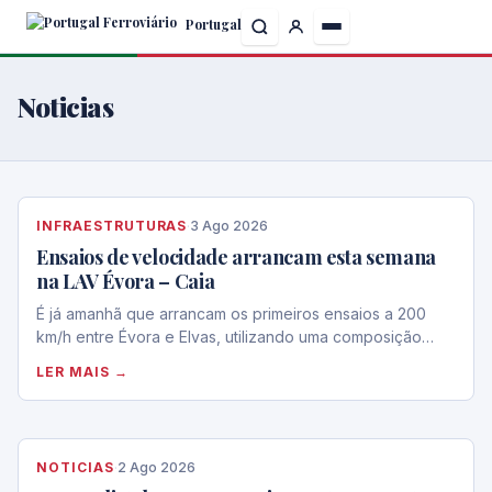
Skip
Portugal
to
the
content
Noticias
INFRAESTRUTURAS
·
3 Ago 2026
Ensaios de velocidade arrancam esta semana
na LAV Évora – Caia
É já amanhã que arrancam os primeiros ensaios a 200
km/h entre Évora e Elvas, utilizando uma composição…
LER MAIS →
NOTICIAS
·
2 Ago 2026