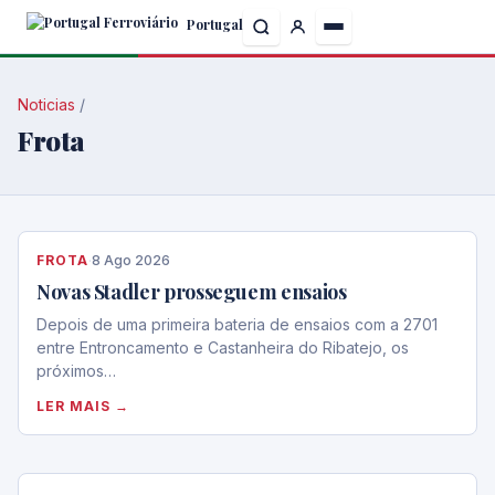
Skip
Portugal
to
the
content
Noticias
/
Frota
FROTA
·
8 Ago 2026
Novas Stadler prosseguem ensaios
Depois de uma primeira bateria de ensaios com a 2701
entre Entroncamento e Castanheira do Ribatejo, os
próximos…
LER MAIS →