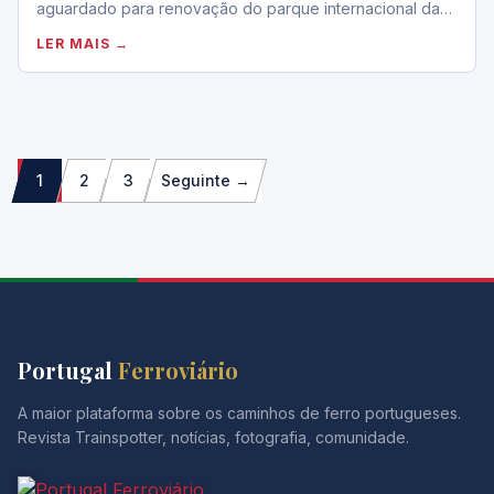
aguardado para renovação do parque internacional da…
LER MAIS →
Paginação
1
2
3
Seguinte →
dos
conteúdos
Portugal
Ferroviário
A maior plataforma sobre os caminhos de ferro portugueses.
Revista Trainspotter, notícias, fotografia, comunidade.