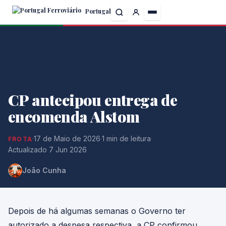
Skip
Portugal
to
the
content
CP antecipou entrega de
encomenda Alstom
·
17 de Maio de 2026
·
1 min de leitura
·
FROTA
Actualizado 7 Jun 2026
João Cunha
Depois de há algumas semanas o Governo ter
autorizado a despesa respectiva, a CP confirmou