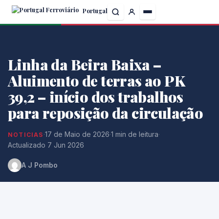
Skip
Portugal
to
the
content
Linha da Beira Baixa –
Aluimento de terras ao PK
39,2 – início dos trabalhos
para reposição da circulação
·
17 de Maio de 2026
·
1 min de leitura
·
NOTICIAS
Actualizado 7 Jun 2026
A J Pombo