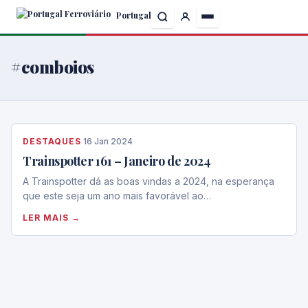
Skip
Portugal
to
the
content
#comboios
DESTAQUES
·
16 Jan 2024
Trainspotter 161 – Janeiro de 2024
A Trainspotter dá as boas vindas a 2024, na esperança
que este seja um ano mais favorável ao…
LER MAIS →