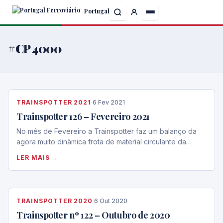
Skip
Portugal
to
the
content
#CP 4000
TRAINSPOTTER 2021
·
6 Fev 2021
Trainspotter 126 – Fevereiro 2021
No mês de Fevereiro a Trainspotter faz um balanço da
agora muito dinâmica frota de material circulante da…
LER MAIS →
TRAINSPOTTER 2020
·
6 Out 2020
Trainspotter nº 122 – Outubro de 2020