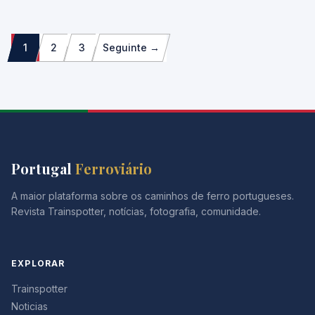
Paginação
1
2
3
Seguinte →
dos
conteúdos
Portugal
Ferroviário
A maior plataforma sobre os caminhos de ferro portugueses.
Revista Trainspotter, notícias, fotografia, comunidade.
EXPLORAR
Trainspotter
Noticias