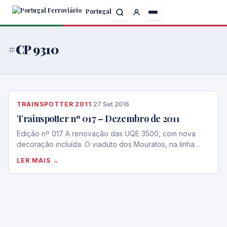
Skip
Portugal
to
the
content
#CP 9310
TRAINSPOTTER 2011
·
27 Set 2016
Trainspotter nº 017 – Dezembro de 2011
Edição nº 017 A renovação das UQE 3500, com nova
decoração incluída. O viaduto dos Mouratos, na linha…
LER MAIS →