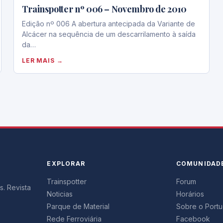
Trainspotter nº 006 – Novembro de 2010
Edição nº 006 A abertura antecipada da Variante de
Alcácer na sequência de um descarrilamento à saída
da…
LER MAIS →
EXPLORAR
COMUNIDAD
Trainspotter
Forum
s. Revista
Noticias
Horários
Parque de Material
Sobre o Portug
Rede Ferroviária
Facebook