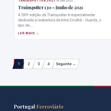
TRAINSPOTTER 2021
·
14 Jun 2021
Trainspotter 130 – Junho de 2021
A 130ª edição da Trainspotter é especialmente
dedicada à reabertura da linha Covilhã - Guarda, o
tipo de…
LER MAIS →
Paginação
1
2
3
4
Seguinte →
dos
conteúdos
Portugal
Ferroviário