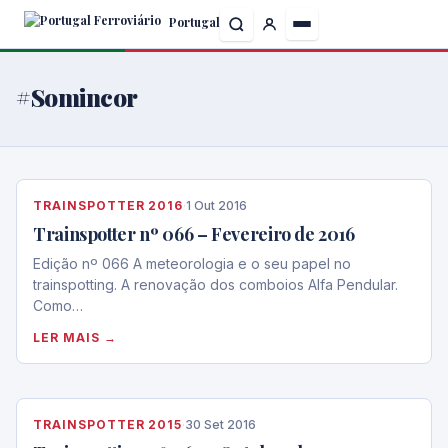
Skip
Portugal
to
the
content
#Somincor
TRAINSPOTTER 2016
·
1 Out 2016
Trainspotter nº 066 – Fevereiro de 2016
Edição nº 066 A meteorologia e o seu papel no
trainspotting. A renovação dos comboios Alfa Pendular.
Como…
LER MAIS →
TRAINSPOTTER 2015
·
30 Set 2016