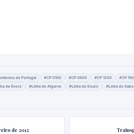
omboios de Portugal
#CP 0100
#CP 0600
#CP 1200
#CP 150
nha de Évora
#Linha do Algarve
#Linha do Douro
#Linha do Sabo
reiro de 2012
Trainsp