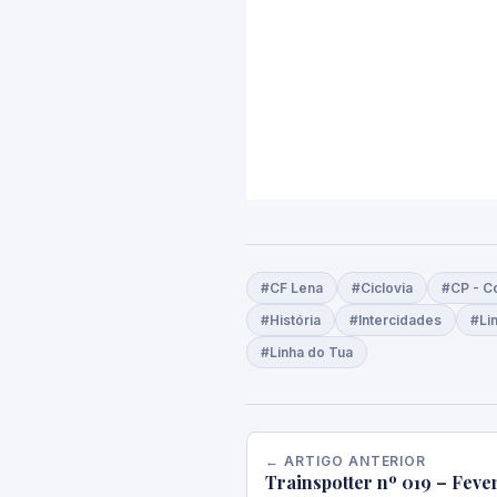
#CF Lena
#Ciclovia
#CP - C
#História
#Intercidades
#Li
#Linha do Tua
← ARTIGO ANTERIOR
Trainspotter nº 019 – Feve