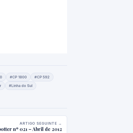
0
#CP 1800
#CP 592
r
#Linha do Sul
ARTIGO SEGUINTE →
otter nº 021 – Abril de 2012