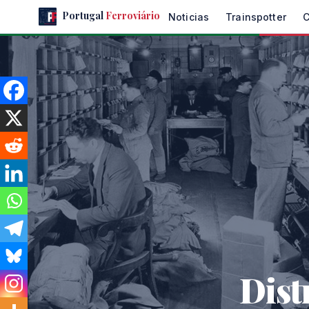
Skip
Portugal
Ferroviário
Noticias
Trainspotter
to
the
content
Dist