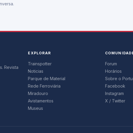
nversa.
EXPLORAR
COMUNIDAD
Trainspotter
Forum
s. Revista
Noticias
Horários
Parque de Material
Sobre o Portug
Rede Ferroviária
Facebook
Miradouro
Instagram
Avistamentos
X / Twitter
Museus