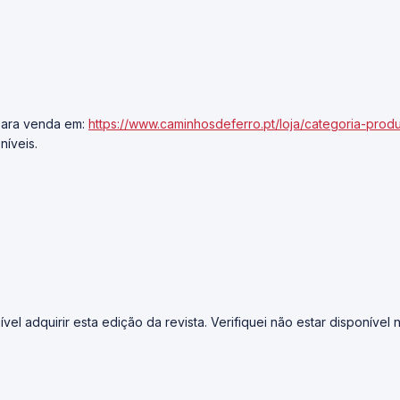
 para venda em:
https://www.caminhosdeferro.pt/loja/categoria-produ
níveis.
el adquirir esta edição da revista. Verifiquei não estar disponível na