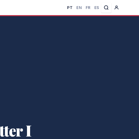
PT
EN
FR
ES
ter I