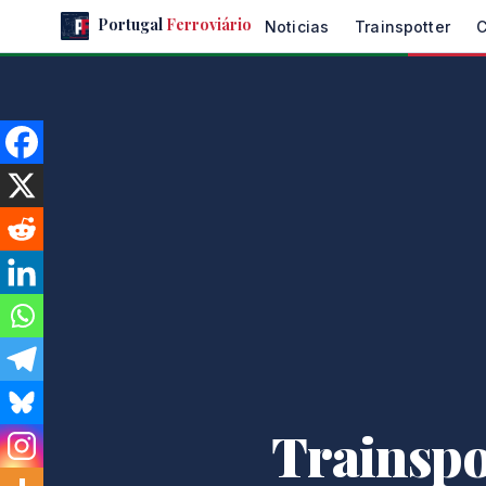
Skip
Portugal
Ferroviário
Noticias
Trainspotter
to
the
content
Trainspo