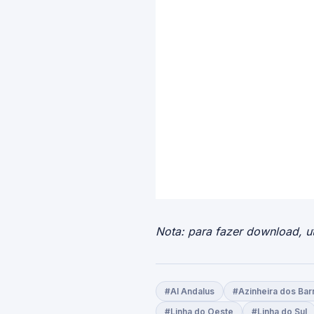
Nota: para fazer download, ut
#Al Andalus
#Azinheira dos Bar
#Linha do Oeste
#Linha do Sul