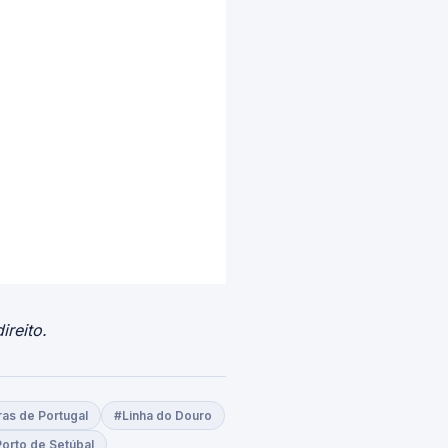
ireito.
ras de Portugal
#Linha do Douro
orto de Setúbal