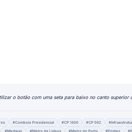
ilizar o botão com uma seta para baixo no canto superior d
ros
#Comboio Presidencial
#CP 1400
#CP 592
#Infraestrutu
#Medway
#Metro de Lisboa
#Metro do Porto
#Pontes
#P