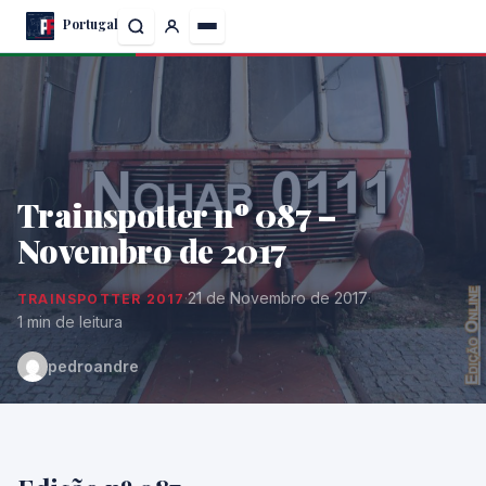
Skip
Portugal
to
the
content
Trainspotter nº 087 –
Novembro de 2017
·
21 de Novembro de 2017
·
TRAINSPOTTER 2017
1 min de leitura
pedroandre