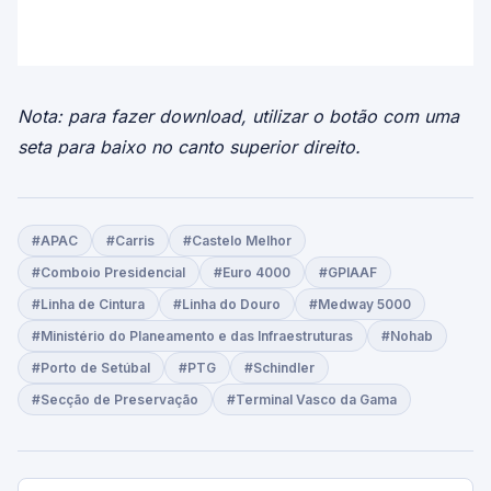
Nota: para fazer download, utilizar o botão com uma
seta para baixo no canto superior direito.
#APAC
#Carris
#Castelo Melhor
#Comboio Presidencial
#Euro 4000
#GPIAAF
#Linha de Cintura
#Linha do Douro
#Medway 5000
#Ministério do Planeamento e das Infraestruturas
#Nohab
#Porto de Setúbal
#PTG
#Schindler
#Secção de Preservação
#Terminal Vasco da Gama