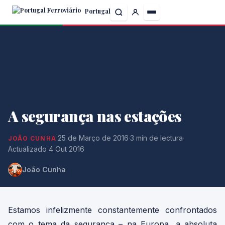
Skip
Portugal
to
the
content
A segurança nas estações
·
25 de Março de 2016
·
3 min de lectura
·
JOÃO CUNHA
Actualizado 4 Out 2016
João Cunha
Estamos infelizmente constantemente confrontados
com o tema da segurança – na Europa, a absoluta