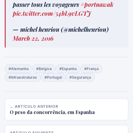
passer tous les voyageurs
#portnawak
pic.twitter.com/54bL9vLGTJ
— michel henrion (@michelhenrion)
March 22, 2016
#Alemanha
#Bélgica
#Espanha
#França
#Infraestruturas
#Portugal
#Segurança
← ARTÍCULO ANTERIOR
O peso da concorrência, em Espanha
ARTÍCULO SIGUIENTE →