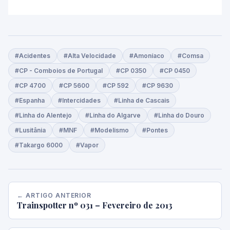
#Acidentes
#Alta Velocidade
#Amoníaco
#Comsa
#CP - Comboios de Portugal
#CP 0350
#CP 0450
#CP 4700
#CP 5600
#CP 592
#CP 9630
#Espanha
#Intercidades
#Linha de Cascais
#Linha do Alentejo
#Linha do Algarve
#Linha do Douro
#Lusitânia
#MNF
#Modelismo
#Pontes
#Takargo 6000
#Vapor
← ARTIGO ANTERIOR
Trainspotter nº 031 – Fevereiro de 2013