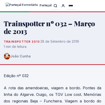
Skip
Portugal
to
the
content
Trainspotter nº 032 – Março
de 2013
·
28 de Setembro de 2016
·
TRAINSPOTTER 2013
1 min de leitura
João Cunha
Edição nº 032
A rota das amendoeiras, viagem a bordo. Pontes da
linha do Algarve. Ouigo, os TGV Low cost. Memórias
dos regionais Beja – Funcheira. Viagem a bordo do