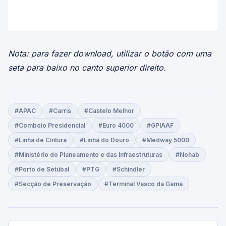
Nota: para fazer download, utilizar o botão com uma
seta para baixo no canto superior direito.
#APAC
#Carris
#Castelo Melhor
#Comboio Presidencial
#Euro 4000
#GPIAAF
#Linha de Cintura
#Linha do Douro
#Medway 5000
#Ministério do Planeamento e das Infraestruturas
#Nohab
#Porto de Setúbal
#PTG
#Schindler
#Secção de Preservação
#Terminal Vasco da Gama