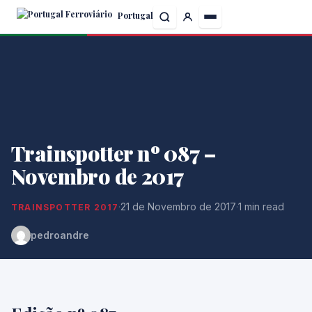
Skip
Portugal
to
the
content
Trainspotter nº 087 –
Novembro de 2017
·
21 de Novembro de 2017
·
1 min read
TRAINSPOTTER 2017
pedroandre