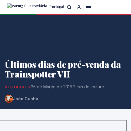
Skip
Portugal
to
the
content
Últimos dias de pré-venda da
Trainspotter VII
·
25 de Março de 2018
·
2 min de lecture
DESTAQUES
João Cunha