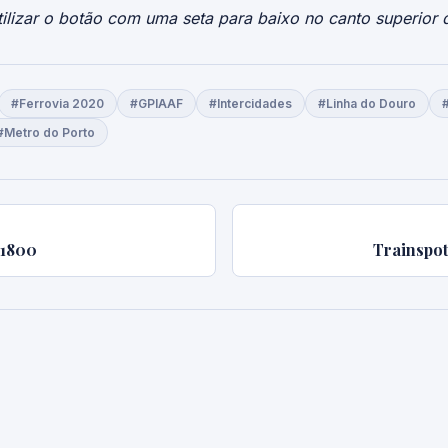
ilizar o botão com uma seta para baixo no canto superior d
#Ferrovia 2020
#GPIAAF
#Intercidades
#Linha do Douro
#Metro do Porto
 1800
Trainspot