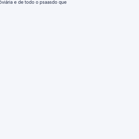
róviária e de todo o psaasdo que
s