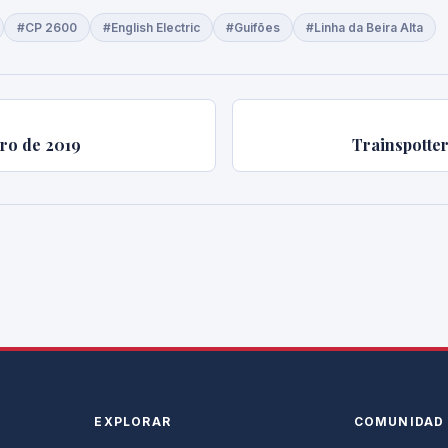
#CP 2600
#English Electric
#Guifões
#Linha da Beira Alta
bro de 2019
Trainspotte
EXPLORAR
COMUNIDAD