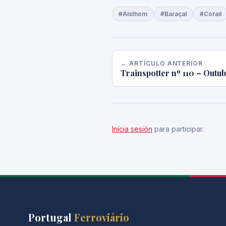
#Alsthom
#Baraçal
#Corail
← ARTÍCULO ANTERIOR
Trainspotter nº 110 – Outu
Inicia sesión
para participar.
Portugal
Ferroviário