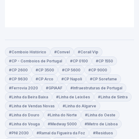
#Comboio Histórico
#Convel
#Corail Vip
#CP - Comboios de Portugal
#CP 0100
#CP 1550
#CP 2600
#CP 3500
#CP 5600
#CP 9000
#CP 9630
#CP Arco
#CP Napoli
#CP Sorefame
#Ferrovia 2020
#GPIAAF
#Infraestruturas de Portugal
#Linha da Beira Baixa
#Linha de Leixões
#Linha de Sintra
#Linha de Vendas Novas
#Linha do Algarve
#Linha do Douro
#Linha do Norte
#Linha do Oeste
#Linha do Vouga
#Medway 5000
#Metro de Lisboa
#PNI 2030
#Ramal da Figueira da Foz
#Resíduos