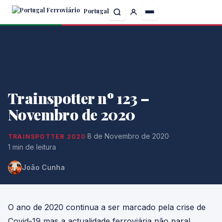
Skip
Portugal
to
the
content
Trainspotter nº 123 –
Novembro de 2020
·
8 de Novembro de 2020
·
TRAINSPOTTER 2020
1 min de leitura
João Cunha
O ano de 2020 continua a ser marcado pela crise de
Covid-19 mas a actualidade ferroviária não para!