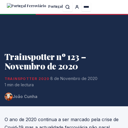
Skip
Portugal
to
the
content
Trainspotter nº 123 –
Novembro de 2020
·
8 de Novembro de 2020
·
TRAINSPOTTER 2020
1 min de lectura
João Cunha
O ano de 2020 continua a ser marcado pela crise de
Covid-19 mas a actualidade ferroviária não para!