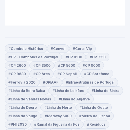
#Comboio Histórico
#Convel
#Corail Vip
#CP - Comboios de Portugal
#CP 0100
#CP 1550
#CP 2600
#CP 3500
#CP 5600
#CP 9000
#CP 9630
#CP Arco
#CP Napoli
#CP Sorefame
#Ferrovia 2020
#GPIAAF
#Infraestruturas de Portugal
#Linha da Beira Baixa
#Linha de Leixões
#Linha de Sintra
#Linha de Vendas Novas
#Linha do Algarve
#Linha do Douro
#Linha do Norte
#Linha do Oeste
#Linha do Vouga
#Medway 5000
#Metro de Lisboa
#PNI 2030
#Ramal da Figueira da Foz
#Resíduos