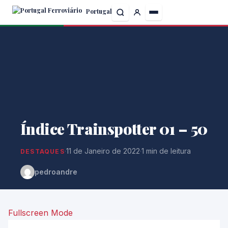
Skip
Portugal
to
the
content
Índice Trainspotter 01 – 50
·
11 de Janeiro de 2022
·
1 min de leitura
DESTAQUES
pedroandre
Fullscreen Mode